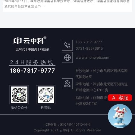
2020年9月11日，我司收到湖南省科学技术厅、湖南省财政厅、湖南省国家税务局联合
颁发的高新技术企业证书...
186-7317-9777
0731-85576915
云时代丨中国兴丨科技强
www.zhonweb.com
24H服务热线
186-7317-9777
长沙地址：长沙市岳麓区麓枫路雅
阁国际A座
深圳地址：深圳市龙岗区平湖街道
环球物流中心1703房
我是你的
AI 客服
益阳地址：益阳市迎宾东路588号
晓云
公寓楼2411室
微信公众号
抖音码
我是你的
ICP备案：湘ICP备14011044号
Copyright 2021 云中科 All Rights Reserved