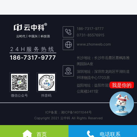
186-7317-9777
0731-85576915
云时代丨中国兴丨科技强
www.zhonweb.com
24H服务热线
186-7317-9777
长沙地址：长沙市岳麓区麓枫路雅
阁国际A座
深圳地址：深圳市龙岗区平湖街道
环球物流中心1703房
我是你的
益阳地址：益阳市迎宾东路588号
AI 客服
公寓楼2411室
微信公众号
抖音码
晓云
我是你的
ICP备案：湘ICP备14011044号
Copyright 2021 云中科 All Rights Reserved
首页
电话联系