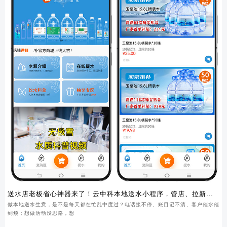
送水店老板省心神器来了！云中科本地送水小程序，管店、拉新、
锁客一步到位
做本地送水生意，是不是每天都在忙乱中度过？电话接不停、账目记不清、客户催水催
到烦；想做活动没思路，想