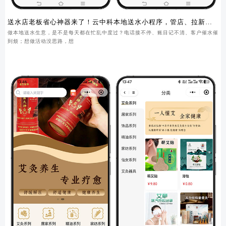
送水店老板省心神器来了！云中科本地送水小程序，管店、拉新、
锁客一步到位
做本地送水生意，是不是每天都在忙乱中度过？电话接不停、账目记不清、客户催水催
到烦；想做活动没思路，想