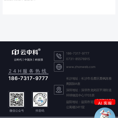
186-7317-9777
0731-85576915
云时代丨中国兴丨科技强
www.zhonweb.com
24H服务热线
186-7317-9777
长沙地址：长沙市岳麓区麓枫路雅
阁国际A座
深圳地址：深圳市龙岗区平湖街道
环球物流中心1703房
我是你的
AI 客服
益阳地址：益阳市迎宾东路588号
晓云
公寓楼2411室
微信公众号
抖音码
我是你的