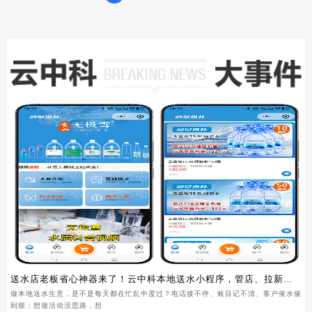
送水店老板省心神器来了！云中科本地送水小程序，管店、拉新、
锁客一步到位
做本地送水生意，是不是每天都在忙乱中度过？电话接不停、账目记不清、客户催水催
到烦；想做活动没思路，想