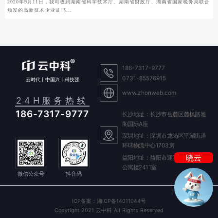
2020年9月11日，我司收到湖南省科学技术厅、湖南省财政厅、湖南省国家税务局联合
颁发的高新技术企业证书...
186-7317-9777
0731-85576915
云时代丨中国兴丨科技强
www.zhonweb.com
24H服务热线
186-7317-9777
长沙地址：长沙市岳麓区麓枫路雅
阁国际A座
我是你的
深圳地址：深圳市龙岗区平湖街道
环球物流中心1703房
AI 客服
晓云
益阳地址：益阳市迎宾东路588号
我是你的
公寓楼2411室
微信公众号
抖音码
ICP备案：湘ICP备14011044号
Copyright 2021 云中科 All Rights Reserved