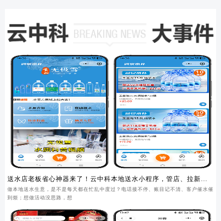
送水店老板省心神器来了！云中科本地送水小程序，管店、拉新、
锁客一步到位
做本地送水生意，是不是每天都在忙乱中度过？电话接不停、账目记不清、客户催水催
到烦；想做活动没思路，想