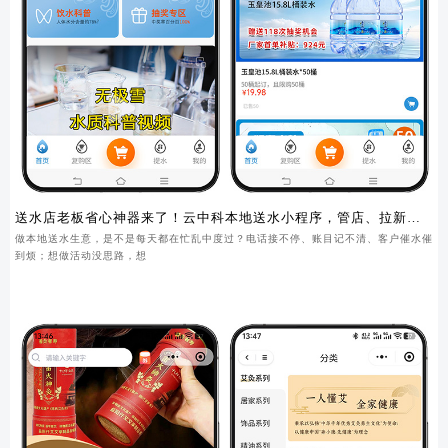
送水店老板省心神器来了！云中科本地送水小程序，管店、拉新、
锁客一步到位
做本地送水生意，是不是每天都在忙乱中度过？电话接不停、账目记不清、客户催水催
到烦；想做活动没思路，想