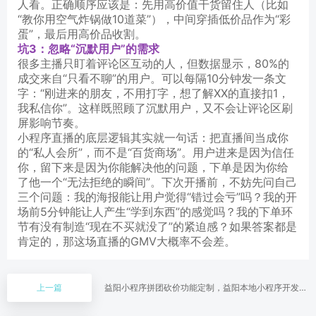
人看。正确顺序应该是：先用高价值干货留住人（比如
“教你用空气炸锅做10道菜”），中间穿插低价品作为“彩
蛋”，最后用高价品收割。
坑3：忽略“沉默用户”的需求
很多主播只盯着评论区互动的人，但数据显示，80%的
成交来自“只看不聊”的用户。可以每隔10分钟发一条文
字：“刚进来的朋友，不用打字，想了解XX的直接扣1，
我私信你”。这样既照顾了沉默用户，又不会让评论区刷
屏影响节奏。
小程序直播的底层逻辑其实就一句话：把直播间当成你
的“私人会所”，而不是“百货商场”。用户进来是因为信任
你，留下来是因为你能解决他的问题，下单是因为你给
了他一个“无法拒绝的瞬间”。下次开播前，不妨先问自己
三个问题：我的海报能让用户觉得“错过会亏”吗？我的开
场前5分钟能让人产生“学到东西”的感觉吗？我的下单环
节有没有制造“现在不买就没了”的紧迫感？如果答案都是
肯定的，那这场直播的GMV大概率不会差。
上一篇
益阳小程序拼团砍价功能定制，益阳本地小程序开发公
司/拼团砍价插件定制价格