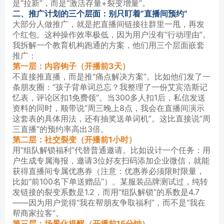
是“拉新”，而是“激活存量+裂变增量”。
二、推广计划的三个层面：别只盯着“直播间预约”
大部分人做推广，就是把直播间链接往群里一甩，再发
个红包。这种操作效率极低，因为用户没有“行动理由”。
我拆解一个教育机构跑通的方案，他们用三个层面嵌套
推广：
第一层：内容钩子（开播前3天）
不直接推直播，而是推“痛点解决方案”。比如他们发了一
条朋友圈：“孩子背单词总忘？我整理了一份艾宾浩斯记
忆表，评论区扣1免费领”。当300多人扣1后，私信发送
资料的同时，顺带说“周三晚上8点，我会在直播间演示
这套表的具体用法，还有抽奖送单词机”。这比直接说“周
三直播”的预约率高出3倍。
第二层：社交裂变（开播前1小时）
用“组队解锁福利”代替普通邀请。比如设计一个任务：用
户生成专属海报，邀请3位好友扫码添加企业微信，就能
获得直播间专属优惠券（注意：优惠券必须限时限量，
比如“前100名下单送赠品”）。某服装品牌测试过，纯转
发链接的裂变系数是1.2，而用“组队解锁”的系数是4.7
——因为用户觉得“我在帮朋友争取福利”，而不是“我在
帮商家拉客”。
第三层：场景化提醒（开播前15分钟）