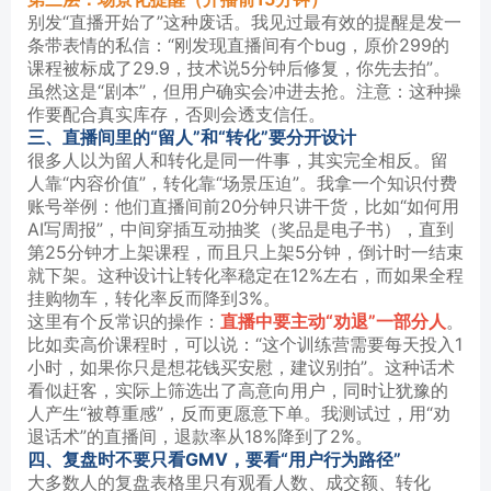
别发“直播开始了”这种废话。我见过最有效的提醒是发一
条带表情的私信：“刚发现直播间有个bug，原价299的
课程被标成了29.9，技术说5分钟后修复，你先去拍”。
虽然这是“剧本”，但用户确实会冲进去抢。注意：这种操
作要配合真实库存，否则会透支信任。
三、直播间里的“留人”和“转化”要分开设计
很多人以为留人和转化是同一件事，其实完全相反。留
人靠“内容价值”，转化靠“场景压迫”。我拿一个知识付费
账号举例：他们直播间前20分钟只讲干货，比如“如何用
AI写周报”，中间穿插互动抽奖（奖品是电子书），直到
第25分钟才上架课程，而且只上架5分钟，倒计时一结束
就下架。这种设计让转化率稳定在12%左右，而如果全程
挂购物车，转化率反而降到3%。
这里有个反常识的操作：
直播中要主动“劝退”一部分人
。
比如卖高价课程时，可以说：“这个训练营需要每天投入1
小时，如果你只是想花钱买安慰，建议别拍”。这种话术
看似赶客，实际上筛选出了高意向用户，同时让犹豫的
人产生“被尊重感”，反而更愿意下单。我测试过，用“劝
退话术”的直播间，退款率从18%降到了2%。
四、复盘时不要只看GMV，要看“用户行为路径”
大多数人的复盘表格里只有观看人数、成交额、转化