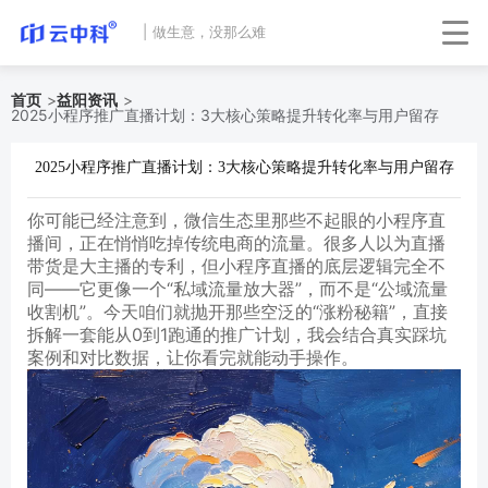
|
做生意，没那么难
首页
>
益阳资讯
>
2025小程序推广直播计划：3大核心策略提升转化率与用户留存
2025小程序推广直播计划：3大核心策略提升转化率与用户留存
你可能已经注意到，微信生态里那些不起眼的小程序直
播间，正在悄悄吃掉传统电商的流量。很多人以为直播
带货是大主播的专利，但小程序直播的底层逻辑完全不
同——它更像一个“私域流量放大器”，而不是“公域流量
收割机”。今天咱们就抛开那些空泛的“涨粉秘籍”，直接
拆解一套能从0到1跑通的推广计划，我会结合真实踩坑
案例和对比数据，让你看完就能动手操作。