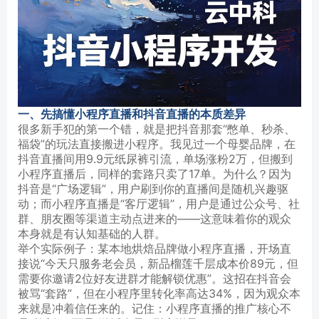
一、先搞懂小程序直播和抖音直播的本质差异
很多新手犯的第一个错，就是把抖音那套“憋单、秒杀、
福袋”的玩法直接搬进小程序。我见过一个母婴品牌，在
抖音直播间用9.9元纸尿裤引流，单场涨粉2万，但搬到
小程序直播后，同样的套路只卖了17单。为什么？因为
抖音是“广场逻辑”，用户刷到你的直播间是随机兴趣驱
动；而小程序直播是“客厅逻辑”，用户是通过公众号、社
群、朋友圈等渠道主动点进来的——这意味着你的观众
本身就是有认知基础的人群。
举个实际例子：某本地烘焙品牌做小程序直播，开场直
接说“今天只服务老会员，新品榴莲千层成本价89元，但
需要你邀请2位好友进群才能解锁优惠”。这招在抖音会
被骂“套路”，但在小程序里转化率高达34%，因为观众本
来就是冲着信任来的。记住：小程序直播的推广核心不