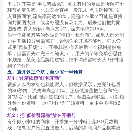
率，这其实是“事后诸葛亮”。真正有用的复盘是拆解每个
环节的流失率。比如某次直播，发现从“点击链接”到“进
入直播间”的流失率高达40%，问题出在哪？可能是直播
间封面图太丑，或者标题没有吸引力。后来他们把封面
图改成“真人出镜+痛点文字”，流失率降到15%。
另一个常被忽略的数据是“停留时长分布”。如果大部分用
户在开播10分钟后离开，说明你的开场不够炸。可以尝
试用“倒叙开场”：一开播就说“今天最后一个福利是抽免
单，但需要先讲完三个知识点”，用户为了等免单会忍住
不划走。某美妆品牌用这招，把平均停留时长从3分钟拉
到了11分钟。
五、避开这三个坑，至少省一半预算
坑1：过度依赖“红包互动”
很多人以为发红包就能留人，但数据显示，抢完红包后
的30秒内，流失率高达70%。正确做法是把红包和“任
务”绑定：比如“抢到红包的用户，截图发到群里，可以额
外领一份资料”。这样用户为了领资料，至少会多停留2
分钟。
坑2：把“低价引流品”放在开播前
有个做小家电的商家，开播第一分钟就上架9.9元数据
线，结果用户抢完直接走人，后续的高利润产品根本没