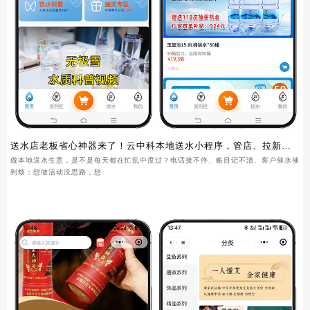
送水店老板省心神器来了！云中科本地送水小程序，管店、拉新、
锁客一步到位
做本地送水生意，是不是每天都在忙乱中度过？电话接不停、账目记不清、客户催水催
到烦；想做活动没思路，想