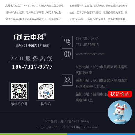
文秀化工创立于2008年，创始人刘艳文先生自创立伊始
管家婆是一家专注“做精致湖南菜”的餐饮品牌连锁知名
就秉持“诚信经营，客户致上”的宗旨，将传承与创造，
企业。公司以特色经营为基础，以服务满意为保证，秉
和谐与持久铭刻于企业发展的路标之上。作为建筑化工
承着“立品德人，做良心菜”的宗旨，着力打造品牌餐饮
行业解决方案的服务商，成功打造了“文秀”品牌。
文化。
186-7317-9777
0731-85576915
云时代丨中国兴丨科技强
www.zhonweb.com
24H服务热线
186-7317-9777
长沙地址：长沙市岳麓区麓枫路雅
阁国际A座
深圳地址：深圳市龙岗区平湖街道
环球物流中心1703房
我是你的
益阳地址：益阳市迎宾东路588号公
寓楼2411室
AI 客服
微信公众号
抖音码
晓云
我是你的
ICP备案：湘ICP备14011044号
Copyright 2021 云中科 All Rights Reserved