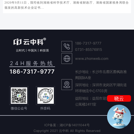
2020年9月11日，我司收到湖南省科学技术厅、湖南省财政厅、湖南省国家税务局联合
颁发的高新技术企业证书...
186-7317-9777
0731-85576915
云时代丨中国兴丨科技强
www.zhonweb.com
24H服务热线
186-7317-9777
长沙地址：长沙市岳麓区麓枫路雅
阁国际A座
我是你的
深圳地址：深圳市龙岗区平湖街道
AI 客服
环球物流中心1703房
晓云
益阳地址：益阳市迎宾东路588号
我是你的
公寓楼2411室
微信公众号
抖音码
ICP备案：湘ICP备14011044号
Copyright 2021 云中科 All Rights Reserved