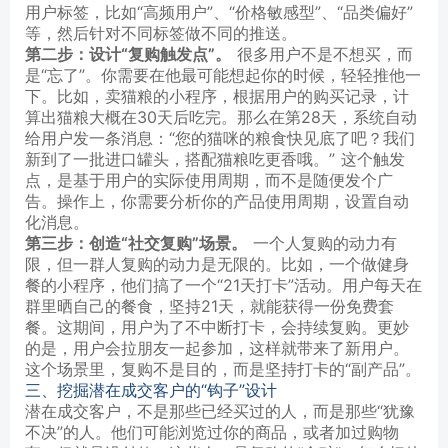
用户标签，比如“高频用户”、“价格敏感型”、“品类偏好”
等，然后针对不同标签做不同的推送。
第二步：设计“复购触发点”。
很多用户不是不想买，而
是“忘了”。你需要在他最可能想起你的时候，轻轻推他一
下。比如，卖猫粮的小程序，根据用户的购买记录，计
算出猫粮大概在30天后吃完。那么在第28天，系统自动
给用户发一条消息：“您的猫咪的粮食快见底了吧？我们
新到了一批进口罐头，搭配猫粮吃更香哦。” 这个触发
点，是基于用户的实际使用周期，而不是随便发个广
告。操作上，你需要分析你的产品使用周期，设置自动
化消息。
第三步：创造“社交复购”场景。
一个人复购的动力有
限，但一群人复购的动力是无限的。比如，一个做健身
餐的小程序，他们搞了一个“21天打卡”活动。用户每天在
群里晒自己的餐食，坚持21天，就能获得一份免费套
餐。这期间，用户为了不中断打卡，会持续复购。更妙
的是，用户会拉朋友一起参加，这样就带来了新用户。
这个场景里，复购不是目的，而是坚持打卡的“副产品”。
三、挖掘潜在成交客户的“钩子”设计
潜在成交客户，不是那些已经买过的人，而是那些“犹豫
不决”的人。他们可能浏览过你的商品，或者加过购物