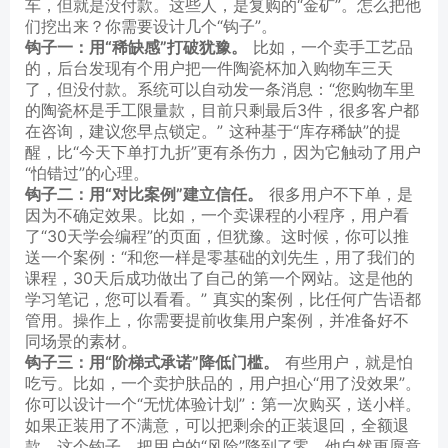
车，但就是没付款。这些人，是复购的“金矿”。怎么把他
们挖出来？你需要设计几个“钩子”。
钩子一：用“稀缺感”打破犹豫。
比如，一个卖手工艺品
的，后台发现有个用户把一件陶瓷杯加入购物车三天
了，但没付款。系统可以自动发一条消息：“您购物车里
的陶瓷杯是手工限量款，目前只剩最后3件，很多客户都
在咨询，建议您早点锁定。” 这种基于“库存稀缺”的提
醒，比“今天下单打九折”更有杀伤力，因为它触动了用户
“怕错过”的心理。
钩子二：用“对比案例”建立信任。
很多用户不下单，是
因为不确定效果。比如，一个卖课程的小程序，用户看
了“30天学会编程”的页面，但犹豫。这时候，你可以推
送一个案例：“和您一样是零基础的刘先生，用了我们的
课程，30天后成功做出了自己的第一个网站。这是他的
学习笔记，您可以看看。” 真实的案例，比任何广告语都
管用。操作上，你需要提前收集用户案例，并准备好不
同场景的素材。
钩子三：用“阶梯式承诺”降低门槛。
有些用户，就是怕
吃亏。比如，一个卖护肤品的，用户担心“用了没效果”。
你可以设计一个“无忧体验计划”：第一次购买，送小样。
如果正装用了不满意，可以把剩余的正装退回，全额退
款。这个钩子，把用户的“风险”降到了零，他自然更愿意