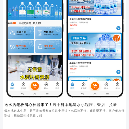
送水店老板省心神器来了！云中科本地送水小程序，管店、拉新、
锁客一步到位
做本地送水生意，是不是每天都在忙乱中度过？电话接不停、账目记不清、客户催水催
到烦；想做活动没思路，想