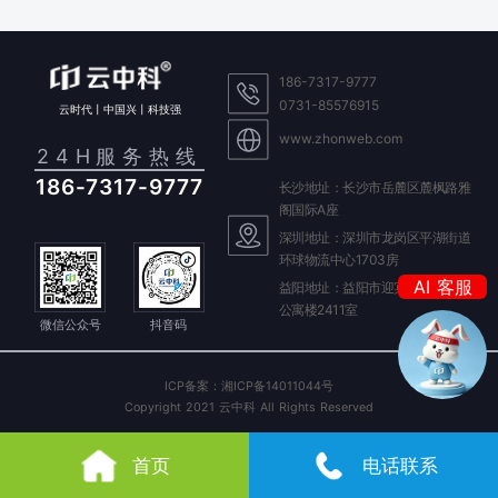
186-7317-9777
0731-85576915
云时代丨中国兴丨科技强
www.zhonweb.com
24H服务热线
186-7317-9777
长沙地址：长沙市岳麓区麓枫路雅
阁国际A座
深圳地址：深圳市龙岗区平湖街道
环球物流中心1703房
我是你的
AI 客服
益阳地址：益阳市迎宾东路588号
晓云
公寓楼2411室
微信公众号
抖音码
我是你的
ICP备案：湘ICP备14011044号
Copyright 2021 云中科 All Rights Reserved
首页
电话联系