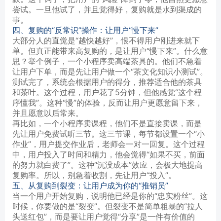
尝试。一旦他试了，并且觉得好，复购就是水到渠成的
事。
四、复购的“反常识”操作：让用户“慢下来”
大部分人的直觉是“越快越好”，恨不得用户刚进来就下
单。但真正能带来高复购的，是让用户“慢下来”。什么意
思？举个例子，一个小程序卖高端茶具的。他们不急着
让用户下单，而是先让用户做一个“茶文化知识小测试”。
测试完了，系统会根据用户的得分，推荐适合他的茶具
和茶叶。这个过程，用户花了5分钟，但他感觉“这个程
序懂我”。这种“慢”的体验，反而让用户更愿意留下来，
并且愿意以后常来。
再比如，一个小程序卖课程，他们不是直接卖课，而是
先让用户免费试听三节。这三节课，每节都设置一个“小
作业”，用户提交作业后，老师会一对一回复。这个过程
中，用户投入了时间和精力，他会觉得“如果不买，前面
的努力就白费了”。这种“沉没成本”效应，会极大地提高
复购率。所以，别急着收割，先让用户“投入”。
五、从复购到裂变：让用户成为你的“推销员”
当一个用户开始复购，说明他已经是你的“忠实粉丝”。这
时候，你要做的是“裂变”。但裂变不是简单粗暴的“拉人
头送红包”，而是要让用户觉得“分享”是一件有价值的