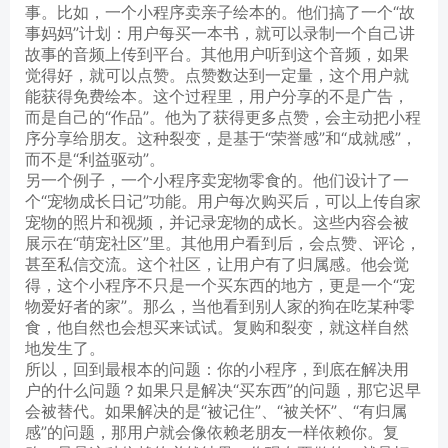
事。比如，一个小程序卖亲子绘本的。他们搞了一个“故
事妈妈”计划：用户每买一本书，就可以录制一个自己讲
故事的音频上传到平台。其他用户听到这个音频，如果
觉得好，就可以点赞。点赞数达到一定量，这个用户就
能获得免费绘本。这个过程里，用户分享的不是广告，
而是自己的“作品”。他为了获得更多点赞，会主动把小程
序分享给朋友。这种裂变，是基于“荣誉感”和“成就感”，
而不是“利益驱动”。
另一个例子，一个小程序卖宠物零食的。他们设计了一
个“宠物成长日记”功能。用户每次购买后，可以上传自家
宠物的照片和视频，并记录宠物的成长。这些内容会被
展示在“萌宠社区”里。其他用户看到后，会点赞、评论，
甚至私信交流。这个社区，让用户有了归属感。他会觉
得，这个小程序不只是一个买东西的地方，更是一个“宠
物爱好者的家”。那么，当他看到别人家的狗在吃某种零
食，他自然也会想买来试试。复购和裂变，就这样自然
地发生了。
所以，回到最根本的问题：你的小程序，到底在解决用
户的什么问题？如果只是解决“买东西”的问题，那它迟早
会被替代。如果解决的是“被记住”、“被关怀”、“有归属
感”的问题，那用户就会像依赖老朋友一样依赖你。复