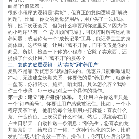
而是“价值依赖”。
很多小程序的逻辑是“卖货”，但真正的复购逻辑是“解决
问题”。比如，你卖的是母婴用品，用户买了一次纸尿
裤，她下次还会买，但为什么非要到你这里买？因为你
的小程序里有一个“育儿顾问”功能，可以随时解答她的喂
养问题；或者你有一个“成长记录”工具，能记录宝宝的身
高体重。这些功能，让用户离不开你，而不仅仅是你的
商品。所以，检查一下你的小程序：它除了卖东西，还
提供了什么让用户“离不开”的服务？
二、复购的底层逻辑：从“卖货”到“养用户”
复购不是靠“发优惠券”就能解决的。优惠券只能刺激短期
冲动，无法建立长期关系。你要做的是“养用户”，就像养
一盆花，你得浇水、施肥、晒太阳。具体怎么养？我给
你三个步骤，每一步都对应一个具体的操作。
第一步：建立“用户身份”体系。
别让用户在你这里只是
一个“订单编号”。你要让用户感觉被记住。比如，一个小
程序卖茶叶的，他们给每个注册用户打标签：喜欢什么
茶、什么价位、上次买是什么时候。然后，系统会在用
户生日那天，自动推送一条消息：“张先生，您喜欢的龙
井新茶到了，给您留了一罐。” 这种个性化的关怀，比群
发的“全场八折”有效一百倍。操作上，你可以在后台设置