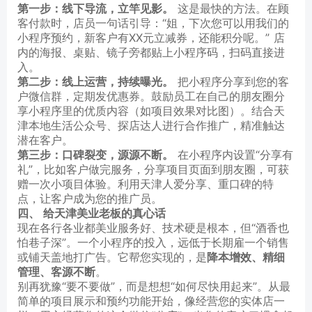
第一步：线下导流，立竿见影。
这是最快的方法。在顾
客付款时，店员一句话引导：“姐，下次您可以用我们的
小程序预约，新客户有XX元立减券，还能积分呢。” 店
内的海报、桌贴、镜子旁都贴上小程序码，扫码直接进
入。
第二步：线上运营，持续曝光。
把小程序分享到您的客
户微信群，定期发优惠券。鼓励员工在自己的朋友圈分
享小程序里的优质内容（如项目效果对比图）。结合天
津本地生活公众号、探店达人进行合作推广，精准触达
潜在客户。
第三步：口碑裂变，源源不断。
在小程序内设置“分享有
礼”，比如客户做完服务，分享项目页面到朋友圈，可获
赠一次小项目体验。利用天津人爱分享、重口碑的特
点，让客户成为您的推广员。
四、 给天津美业老板的真心话
现在各行各业都美业服务好、技术硬是根本，但“酒香也
怕巷子深”。一个小程序的投入，远低于长期雇一个销售
或铺天盖地打广告。它帮您实现的，是
降本增效、精细
管理、客源不断
。
别再犹豫“要不要做”，而是想想“如何尽快用起来”。从最
简单的项目展示和预约功能开始，像经营您的实体店一