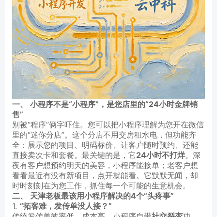
一、 小程序不是“小程序”，是您店里的“24小时金牌销
售”
别被“程序”俩字吓住。您可以把小程序理解为您开在微信
里的“迷你分店”。这个分店不用交房租水电，但功能齐
全：展示您的项目、明码标价、让客户随时预约、还能
直接卖次卡和套餐。最关键的是，它
24小时不打烊
。深
夜有客户想预约明天的美容，小程序能接单；老客户想
看看最近有没有新项目，点开就能看。它默默无闻，却
时时刻刻在为您工作，抓住每一个可能的生意机会。
二、 天津老板最该用小程序解决的4个“头疼事”
1.
“拓客难，发传单没人接？”
传统发传单效率低、成本高。小程序自带
社交裂变
功