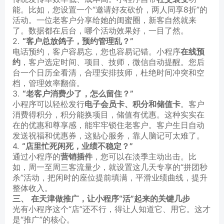
能。比如，您设置一个“邀请好友砍价，两人同享8折”的
活动。一位老客户分享给她的闺蜜圈，新客自然就来
了。数据都在后台，哪个活动效果好，一目了然。
2.
“客户总放鸽子，预约管理乱？”
电话预约，客户容易忘，您也容易记错。小程序
在线预
约
，客户选定时间、项目、技师，微信自动提醒。您后
台一个日历全看清，合理安排技师，杜绝时间冲突和空
档，管理效率翻倍。
3.
“老客户消费少了，怎么留住？”
小程序可以轻松发行
电子会员卡、积分和储值卡
。客户
消费得积分，积分能换项目，储值有优惠。这种实实在
在的优惠和尊享感，能牢牢锁住老客户。客户生日自动
发送祝福和优惠券，这贴心服务，靠人脑记可太难了。
4.
“店里忙死闲死，业绩不稳定？”
通过小程序的
营销插件
，您可以在淡季主动出击。比
如，周一至周三客流量少，就设置这几天专享的“拼团秒
杀”活动，把闲时的座位提前填满，平滑业绩曲线，提升
整体收入。
三、 在天津做推广，让小程序“活”起来的关键几步
光有小程序这个“店”还不行，得让人知道它、用它。这才
是“推广”的核心。