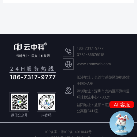
186-7317-9777
0731-85576915
云时代丨中国兴丨科技强
www.zhonweb.com
24H服务热线
186-7317-9777
长沙地址：长沙市岳麓区麓枫路雅
阁国际A座
深圳地址：深圳市龙岗区平湖街道
环球物流中心1703房
我是你的
AI 客服
益阳地址：益阳市迎宾东路588号
晓云
公寓楼2411室
微信公众号
抖音码
我是你的
ICP备案：湘ICP备14011044号