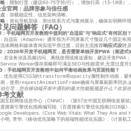
策略
：限制行宽（建议60-75字符/行），增加行高（1.5-1.8
企业官网：品牌形象与信任感
重点
：加载稳定性、信息架构清晰。
策略
：简化导航层级，突出联系方式与案例展示，确保在弱网环
常见问题解答（FAQ）
1：手机端网页开发教程中提到的“自适应”与“响应式”有何区别
：自适应（Adaptive）通常指为不同屏幕尺寸预设几个固定布局
过流体网格和媒体查询实现平滑过渡，目前主流推荐
响应式设计
2：2026年开发手机端网页，是否需要单独开发PWA（渐进式
：若业务涉及高频访问、离线使用或推送通知，建议开发PWA
Service Worker缓存策略即可满足SEO与性能需求,无需过度开
Q3：手机端网页开发教程中如何平衡动画效果与页面性能？
：优先使用CSS3的
和
属性制作动画，避
transform
opacity
动画，使用
确保与屏幕刷新率同步,
requestAnimationFrame
互动引导：您在移动端开发中遇到的最大性能瓶颈是什么？欢迎
参考文献
国互联网络信息中心（CNNIC）.《第57次中国互联网络发展状况统
度搜索引擎优化指南编写组.《百度搜索引擎优化指南2026版》.
oogle Developers.《Core Web Vitals: What They Are a
小明, 李华.《移动优先策略下的前端性能优化实践》.《计算机工程与