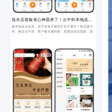
送水店老板省心神器来了！云中科本地送水
小程序，管店、拉新、锁客一步到位
做本地送水生意，是不是每天都在忙乱中度过？电话接不
停、账目记不清、客户催水催到烦；想做活动没思路，想