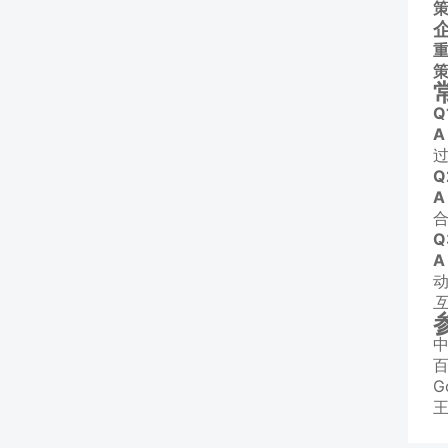
Q
A
Q
A
合
A
中
百
G
王