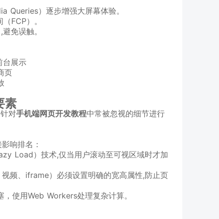
 Queries）逐步增强大屏幕体验。
（FCP）。
）,避免误触。
 前台展示
商页
放
要素
是针对
手机端网页开发教程
中常被忽视的细节进行
接影响排名：
zy Load）技术,仅当用户滚动至可视区域时才加
视频、iframe）必须设置明确的宽高属性,防止页
使用Web Workers处理复杂计算。