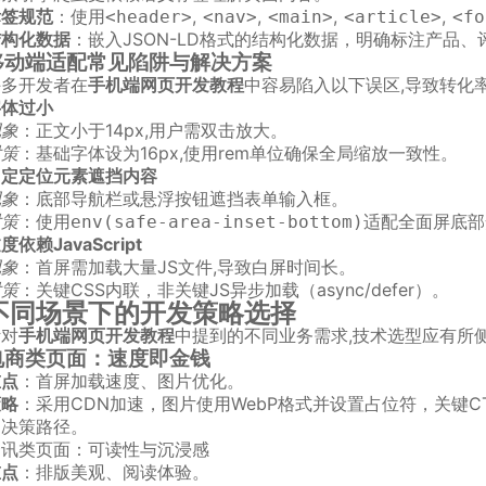
标签规范
：使用
,
,
,
,
<header>
<nav>
<main>
<article>
<fo
结构化数据
：嵌入JSON-LD格式的结构化数据，明确标注产品、
移动端适配常见陷阱与解决方案
许多开发者在
手机端网页开发教程
中容易陷入以下误区,导致转化
字体过小
现象
：正文小于14px,用户需双击放大。
对策
：基础字体设为16px,使用rem单位确保全局缩放一致性。
固定定位元素遮挡内容
现象
：底部导航栏或悬浮按钮遮挡表单输入框。
对策
：使用
适配全面屏底部
env(safe-area-inset-bottom)
度依赖JavaScript
现象
：首屏需加载大量JS文件,导致白屏时间长。
对策
：关键CSS内联，非关键JS异步加载（async/defer）。
不同场景下的开发策略选择
针对
手机端网页开发教程
中提到的不同业务需求,技术选型应有所
电商类页面：速度即金钱
重点
：首屏加载速度、图片优化。
策略
：采用CDN加速，图片使用WebP格式并设置占位符，关键C
户决策路径。
资讯类页面：可读性与沉浸感
重点
：排版美观、阅读体验。