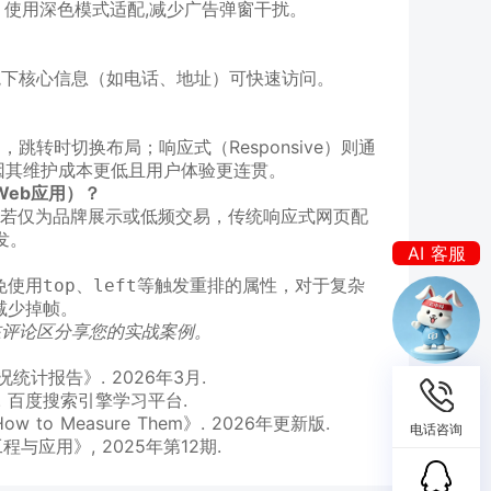
倍），使用深色模式适配,减少广告弹窗干扰。
境下核心信息（如电话、地址）可快速访问。
？
，跳转时切换布局；响应式（Responsive）则通
,因其维护成本更低且用户体验更连贯。
Web应用）？
；若仅为品牌展示或低频交易，传统响应式网页配
我是你的
发。
AI 客服
晓云
免使用
、
等触发重排的属性，对于复杂
top
left
我是你的
减少掉帧。
在评论区分享您的实战案例。
计报告》. 2026年3月.
 百度搜索引擎学习平台.
nd How to Measure Them》. 2026年更新版.
电话咨询
应用》, 2025年第12期.