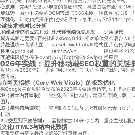
移动端优先”并非简单的尺寸缩小,而是资源加载的优先级重构。
核心原则
：先编写适配小屏幕的基础样式，再通过媒体查询（Media
性能优势
：减少不必要的DOM节点与CSS规则，降低首屏加载时间
交互优化
：针对触摸操作优化按钮尺寸（最小点击区域44x44pt
关键技术栈对比分析
技术维度
传统响应式开发
现代移动端优先开发
适用场景
布局方式
固定宽度+百分比
Flexbox/Grid+相对单位
复杂后台 vs
图片处理
统一高清大图
srcset+WebP/AVIF格式
图片密集型电
字体单位
px/pixel
rem/vw/vh
跨设备字体缩
交互逻辑
鼠标悬停(Hover)
点击(Tap)/滑动(Swipe)
类应用
2026年实战：提升移动端SEO权重的关键
度算法在2026年进一步向“用户体验”与“页面性能”倾斜，特别
深度考核。
心网页指标（Core Web Vitals）的极致优化
据Google与百度联合发布的2026年搜索质量指南,以下指标直
CP（最大内容绘制）
：需控制在1.8秒以内，建议采用懒加载（La
载图片。
LS（累积布局偏移）
：需控制在0.1以内，所有媒体元素（图片、
面抖动。
NP（交互到下次绘制）
：需控制在200毫秒以内，避免主线程阻塞，
语义化HTML5与结构化数据
搜索引擎爬虫更依赖语义标签理解页面内容。