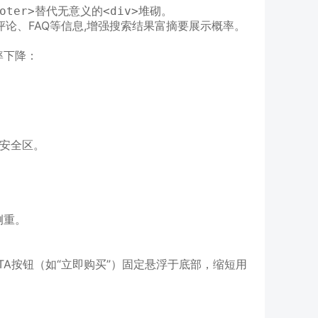
替代无意义的
堆砌。
oter>
<div>
评论、FAQ等信息,增强搜索结果富摘要展示概率。
率下降：
安全区。
侧重。
TA按钮（如“立即购买”）固定悬浮于底部，缩短用