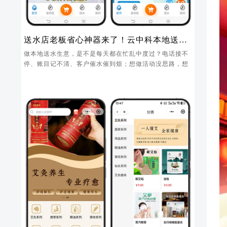
送水店老板省心神器来了！云中科本地送水
小程序，管店、拉新、锁客一步到位
做本地送水生意，是不是每天都在忙乱中度过？电话接不
停、账目记不清、客户催水催到烦；想做活动没思路，想