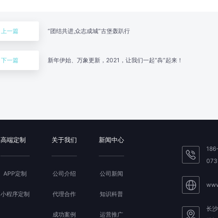
上一篇
“团结共进,众志成城”古堡轰趴行
下一篇
新年伊始、万象更新，2021，让我们一起“犇”起来！
高端定制
关于我们
新闻中心
186
073
APP定制
公司介绍
公司新闻
www
小程序定制
代理合作
知识科普
长沙
成功案例
运营推广