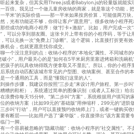
听起来复杂，但其实用Three.js或者Babylon.js的轻量
强一百倍。我见过一个做儿童房收纳的商家，就是靠这个功能，把转
出一平米”的实际价值——那一平米如果按房价算，可能值两万块
当然，光有功能还不够，你得让客户“愿意用”。很多收纳小程序死
那些成功的电商小程序：做“打卡+激励”。比如，用户完成一次
卡”，可以分享到朋友圈。这张卡片上带有你的小程序码，等于让
量，可以兑换一次“免费上门诊断”。这个逻辑，比直接打折更有效
兑换机会，也就更愿意找你成交。
再聊一个没注意到的点：收纳小程序的“本地化”属性。不同城市
老破小”，用户最关心的是“如何在5平米厨房里塞进烤箱和洗碗
何把孩子的玩具收纳得既方便拿取又不显乱”。所以，你的小程序里
然后系统自动匹配该城市常见的户型图、收纳案例、甚至合作的本
不是一个通用的工具，而是“懂我们这里的人”。
说到操作步骤，我建议你按照“三步走”来设计用户旅程。第一步叫
乱糟糟的鞋柜），系统通过简单的图像识别（或者人工标注）给出“
正在浪费你每天15分钟。”第二步叫“方案”，系统根据用户填写
位的收纳方案（比如99元的“基础版”用伸缩杆，299元的“进阶
三步叫“行动”，用户可以直接预约收纳师上门，或者一键购买收纳
不要有断层——比如用户选了“豪华版”，你直接弹出“该方案需要
的临门一脚。
有一个容易被忽略的“隐藏功能”：收纳小程序的“社交属性”。不