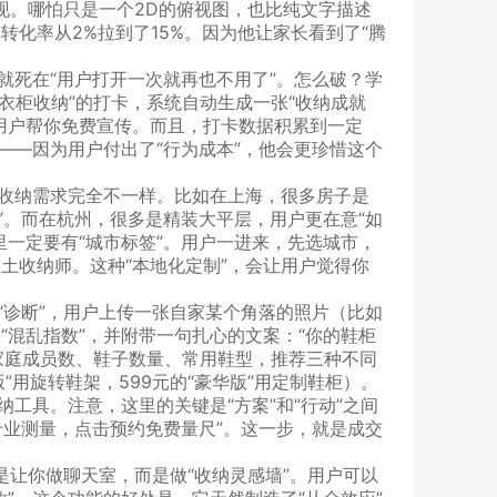
版就能实现。哪怕只是一个2D的俯视图，也比纯文字描述
化率从2%拉到了15%。因为他让家长看到了“腾
。
就死在“用户打开一次就再也不用了”。怎么破？学
“衣柜收纳”的打卡，系统自动生成一张“收纳成就
用户帮你免费宣传。而且，打卡数据积累到一定
——因为用户付出了“行为成本”，他会更珍惜这个
的收纳需求完全不一样。比如在上海，很多房子是
机”。而在杭州，很多是精装大平层，用户更在意“如
一定要有“城市标签”。用户一进来，先选城市，
土收纳师。这种“本地化定制”，会让用户觉得你
“诊断”，用户上传一张自家某个角落的照片（比如
混乱指数”，并附带一句扎心的文案：“你的鞋柜
的家庭成员数、鞋子数量、常用鞋型，推荐三种不同
版”用旋转鞋架，599元的“豪华版”用定制鞋柜）。
工具。注意，这里的关键是“方案”和“行动”之间
专业测量，点击预约免费量尺”。这一步，就是成交
是让你做聊天室，而是做“收纳灵感墙”。用户可以