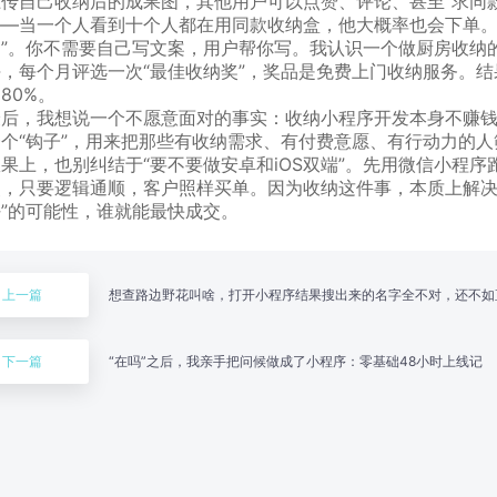
上传自己收纳后的成果图，其他用户可以点赞、评论、甚至“求同款
——当一个人看到十个人都在用同款收纳盒，他大概率也会下单。
书”。你不需要自己写文案，用户帮你写。我认识一个做厨房收纳的
块，每个月评选一次“最佳收纳奖”，奖品是免费上门收纳服务。
80%。
最后，我想说一个不愿意面对的事实：收纳小程序开发本身不赚钱，
一个“钩子”，用来把那些有收纳需求、有付费意愿、有行动力的
果上，也别纠结于“要不要做安卓和iOS双端”。先用微信小程序
点，只要逻辑通顺，客户照样买单。因为收纳这件事，本质上解决的
好”的可能性，谁就能最快成交。
上一篇
想查路边野花叫啥，打开小程序结果搜出来的名字全不对，还不如
下一篇
“在吗”之后，我亲手把问候做成了小程序：零基础48小时上线记