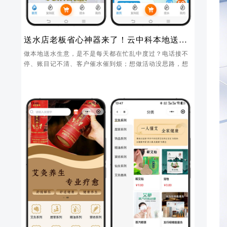
送水店老板省心神器来了！云中科本地送水
小程序，管店、拉新、锁客一步到位
做本地送水生意，是不是每天都在忙乱中度过？电话接不
停、账目记不清、客户催水催到烦；想做活动没思路，想