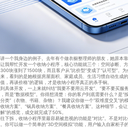
先讲一个我身边的例子。去年有个做衣橱整理师的朋友，她原本
她让我帮忙开发一个收纳小程序，核心功能就三个：空间诊断、
300块涨到了1500块，而且客户从“比价型”变成了“认可型”
进来，看到的是她根据房屋面积、家庭成员、生活习惯自动生成的
价值，再谈价格”的逻辑，才是收纳小程序真正的杀手锏。
说到具体开发，一上来就纠结“我要不要用云开发”、“要不要买服
型，而是“数据模型”。你得想清楚：你的客户到底需要什么？是“
分类”（衣物、书籍、杂物）？我建议你做一个“双维度交叉”的模
收纳方案”、“锅具收纳方案”、“餐具收纳方案”。这种细节，会
解”的感觉，成交就完成了50%。
往下拆，收纳小程序里最容易被忽视的功能是“对比”。不是对比价
率。你可以做一个简单的“3D空间模拟”功能，用户输入自家柜子