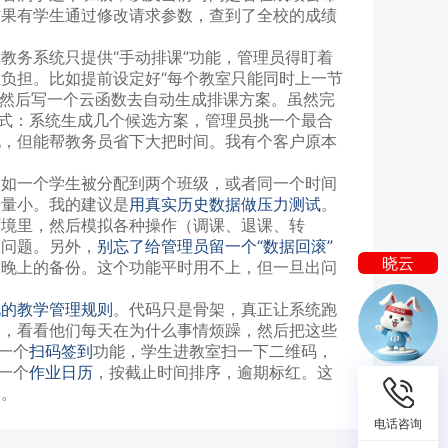
结果有学生通过修改请求参数，查到了全校的成绩
。
教务系统只提供“手动排课”功能，管理员得盯着
负担。比如提前设定好“每个教室只能同时上一节
则，然后写一个云函数去自动生成排课方案。虽然完
模式：系统生成几个候选方案，管理员挑一个最合
现，但能帮教务员省下大把时间。我有个客户原本
比如一个学生被分配到两个班级，或者同一个时间
据量小。我的建议是
用真实历史数据做压力测试
。
我是你的
环境里，然后模拟各种操作（调课、退课、转
AI 客服
大问题。另外，
别忘了给管理员留一个“数据回滚”
晓云
天晚上的备份。这个功能平时用不上，但一旦出问
我是你的
化的教学管理规则
。代码只是骨架，真正让系统跑
聊，看看他们每天在为什么事情烦躁，然后把这些
一个
扫码签到
功能，学生进教室扫一下二维码，
一个
作业日历
，按截止时间排序，逾期标红。这
由。
电话咨询