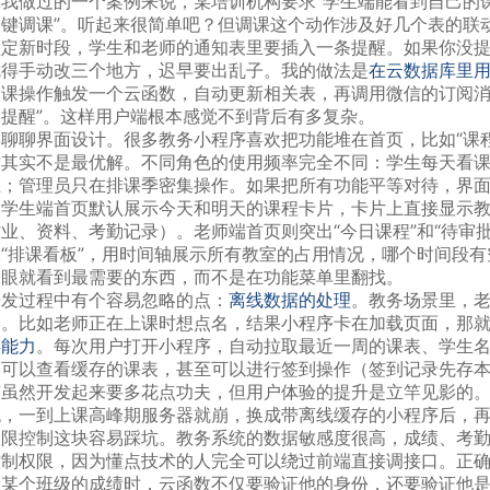
拿我做过的一个案例来说，某培训机构要求“学生端能看到自己的
一键调课”。听起来很简单吧？但调课这个动作涉及好几个表的联
锁定新时段，学生和老师的通知表里要插入一条提醒。如果你没
就得手动改三个地方，迟早要出乱子。我的做法是
在云数据库里用
调课操作触发一个云函数，自动更新相关表，再调用微信的订阅消
动提醒”。这样用户端根本感觉不到背后有多复杂。
聊聊界面设计。很多教务小程序喜欢把功能堆在首页，比如“课程查
这其实不是最优解。不同角色的使用频率完全不同：学生每天看
业；管理员只在排课季密集操作。如果把所有功能平等对待，界
如学生端首页默认展示今天和明天的课程卡片，卡片上直接显示
作业、资料、考勤记录）。老师端首页则突出“今日课程”和“待审
个“排课看板”，用时间轴展示所有教室的占用情况，哪个时间段
一眼就看到最需要的东西，而不是在功能菜单里翻找。
开发过程中有个容易忽略的点：
离线数据的处理
。教务场景里，
定。比如老师正在上课时想点名，结果小程序卡在加载页面，那
存能力
。每次用户打开小程序，自动拉取最近一周的课表、学生
然可以查看缓存的课表，甚至可以进行签到操作（签到记录先存
节虽然开发起来要多花点功夫，但用户体验的提升是立竿见影的
统，一到上课高峰期服务器就崩，换成带离线缓存的小程序后，
权限控制这块容易踩坑。教务系统的数据敏感度很高，成绩、考
控制权限，因为懂点技术的人完全可以绕过前端直接调接口。正
看某个班级的成绩时，云函数不仅要验证他的身份，还要验证他