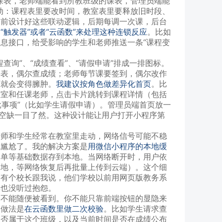
课表，老师端能看到所教班级的课表，管理员端能
动：课程表里要改时间，教室表里要释放旧时段、
提前设计好这些联动逻辑，后期每调一次课，后台
“触发器”或者“云函数”来处理这种连锁反应
。比如
息接口，给受影响的学生和老师推送一条“课程变
询”、“成绩查看”、“请假申请”排成一排图标。
课表，偶尔查成绩；老师每节课要签到，偶尔改作
面就会变得臃肿。
我建议按角色做差异化首页
。比
教室和任课老师，点击卡片跳转到课程详情（包括
批事项”（比如学生请假申请）。管理员端首页放一
有空缺一目了然。这种设计能让用户打开小程序第
老师和学生经常在教室里走动，网络信号可能不稳
就尴尬了。我的解决方案是
用微信小程序的本地缓
名单等基础数据存到本地。当网络断开时，用户依
本地，等网络恢复后再批量上传到云端）。这个细
。有个校长跟我说，他们学校以前用网页版教务系
再也没听过抱怨。
勤不能随便被看到。你不能只靠前端按钮的显隐来
确做法是
在云函数里做二次校验
。比如学生请求查
是否属于这个班级，以及当前时间是否在成绩公布