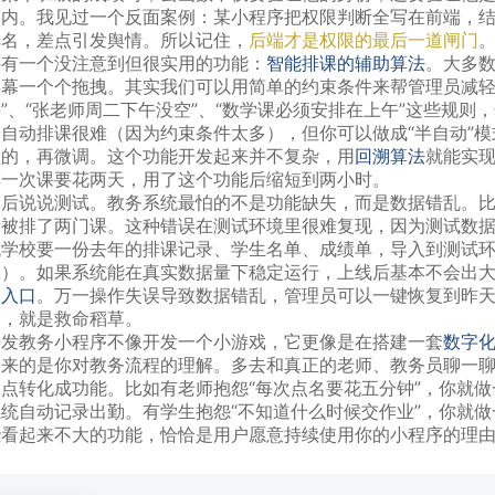
期内。我见过一个反面案例：某小程序把权限判断全写在前端，
排名，差点引发舆情。所以记住，
后端才是权限的最后一道闸门
还有一个没注意到但很实用的功能：
智能排课的辅助算法
。大多数
屏幕一个个拖拽。其实我们可以用简单的约束条件来帮管理员减轻
课”、“张老师周二下午没空”、“数学课必须安排在上午”这些规
全自动排课很难（因为约束条件太多），但你可以做成“半自动”
理的，再微调。这个功能开发起来并不复杂，用
回溯算法
就能实
排一次课要花两天，用了这个功能后缩短到两小时。
最后说说测试。教务系统最怕的不是功能缺失，而是数据错乱。
段被排了两门课。这种错误在测试环境里很难复现，因为测试数
找学校要一份去年的排课记录、学生名单、成绩单，导入到测试
班）。如果系统能在真实数据量下稳定运行，上线后基本不会出
的入口
。万一操作失误导致数据错乱，管理员可以一键恢复到昨
题，就是救命稻草。
开发教务小程序不像开发一个小游戏，它更像是在搭建一套
数字
起来的是你对教务流程的理解。多去和真正的老师、教务员聊一
痛点转化成功能。比如有老师抱怨“每次点名要花五分钟”，你就做
系统自动记录出勤。有学生抱怨“不知道什么时候交作业”，你就做
些看起来不大的功能，恰恰是用户愿意持续使用你的小程序的理