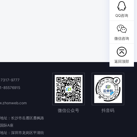
QQ咨询
微信咨询
返回顶部
-7317-9777
1-85576915
.zhonweb.com
微信公众号
抖音码
地址：长沙市岳麓区麓枫路
国际A座
地址：深圳市龙岗区平湖街