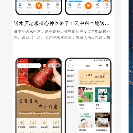
送水店老板省心神器来了！云中科本地送水
小程序，管店、拉新、锁客一步到位
做本地送水生意，是不是每天都在忙乱中度过？电话接不
停、账目记不清、客户催水催到烦；想做活动没思路，想